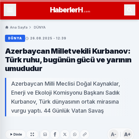
Haberler
H
.com
Ana Sayfa
DÜNYA
DÜNYA
26.08.2025 - 12:39
Azerbaycan Milletvekili Kurbanov:
Türk ruhu, bugünün gücü ve yarının
umududur
Azerbaycan Milli Meclisi Doğal Kaynaklar,
Enerji ve Ekoloji Komisyonu Başkanı Sadık
Kurbanov, Türk dünyasının ortak mirasına
vurgu yaptı. 44 Günlük Vatan Savaş
A-
A+
Dinle