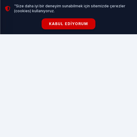
"Size daha iyi bir deneyim sunabilmek için sitemizde çerezler
(cookies) kullanıyoruz.
Geride bıraktığımız sezon Türkiye Basketbol 2. Ligi’nde
KABUL EDIYORUM
mücadele eden Kağıtspor Basketbol Takımı, Çağdaş
Bodrumspor'un çekilme kararı almasının ardından Türkiye
Basketbol Federasyonu'ndan 1. Lig daveti aldı.
Federasyonun bu kararı almasında, Kağıtspor Basketbol
Takımı'na yapılan yatırımlar etkili oldu.
Bu güzel haberi Kocaeli halkı ile paylaşan Kocaeli
Büyükşehir Belediye Başkanı Doç.Dr.Tahir Büyükakın
yeni sezona daha güçlü hazırlanacaklarını vurguladı.
Başkan Büyükakın açıklamasında, şehrin adını Birinci