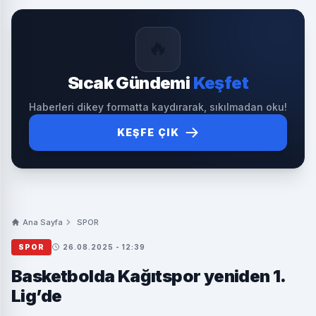
🔥
Sıcak Gündemi
Keşfet
Haberleri dikey formatta kaydırarak, sıkılmadan oku!
KEŞFE ÇIK
Ana Sayfa
SPOR
SPOR
26.08.2025 - 12:39
Basketbolda Kağıtspor yeniden 1.
Lig’de