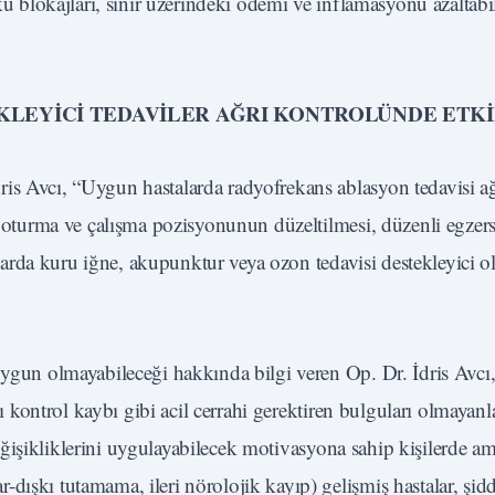
kü blokajları, sinir üzerindeki ödemi ve inflamasyonu azaltabil
EKLEYİCİ TEDAVİLER AĞRI KONTROLÜNDE ETK
is Avcı, “Uygun hastalarda radyofrekans ablasyon tedavisi ağr
ü, oturma ve çalışma pozisyonunun düzeltilmesi, düzenli egzers
talarda kuru iğne, akupunktur veya ozon tedavisi destekleyici o
uygun olmayabileceği hakkında bilgi veren Op. Dr. İdris Avcı,
kı kontrol kaybı gibi acil cerrahi gerektiren bulguları olmayanla
 değişikliklerini uygulayabilecek motivasyona sahip kişilerde am
dışkı tutamama, ileri nörolojik kayıp) gelişmiş hastalar, şidd