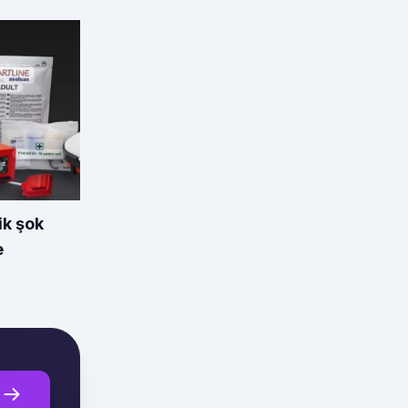
ik şok
e