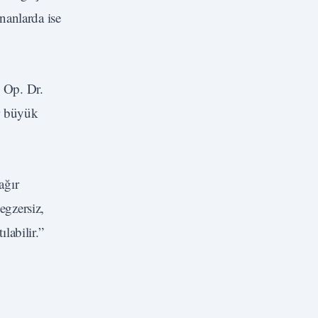
unanlarda ise
 Op. Dr.
er büyük
ağır
egzersiz,
labilir.”