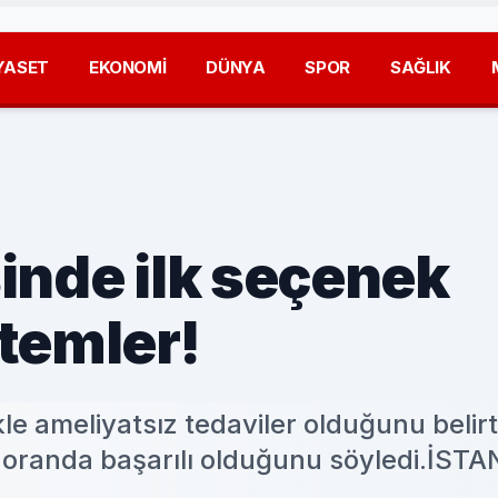
YASET
EKONOMİ
DÜNYA
SPOR
SAĞLIK
isinde ilk seçenek
temler!
ikle ameliyatsız tedaviler olduğunu belir
 oranda başarılı olduğunu söyledi.İST