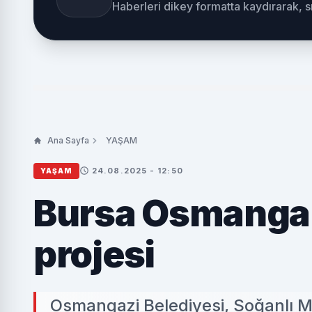
Haberleri dikey formatta kaydırarak, 
Ana Sayfa
YAŞAM
24.08.2025 - 12:50
YAŞAM
Bursa Osmangaz
projesi
Osmangazi Belediyesi, Soğanlı M