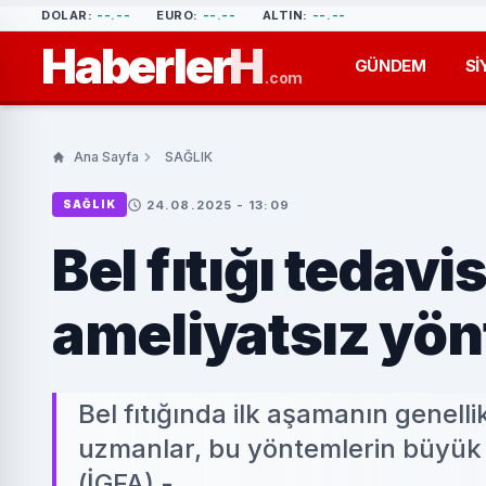
DOLAR:
--.--
EURO:
--.--
ALTIN:
--.--
Haberler
H
GÜNDEM
Sİ
.com
Ana Sayfa
SAĞLIK
24.08.2025 - 13:09
SAĞLIK
Bel fıtığı tedav
ameliyatsız yön
Bel fıtığında ilk aşamanın genell
uzmanlar, bu yöntemlerin büyük
(İGFA) -