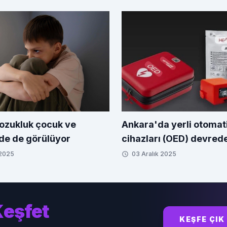
bozukluk çocuk ve
Ankara'da yerli otomat
de de görülüyor
cihazları (OED) devred
 2025
03 Aralık 2025
eşfet
KEŞFE ÇIK