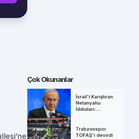
Çok Okunanlar
İsrail'i Karıştıran
Netanyahu
İddiaları:
Başbakanlık
Ofisinden 'Ölüm'
Söylentilerine Net
Trabzonspor
Yanıt
llesi’ne
TOFAŞ'ı devirdi