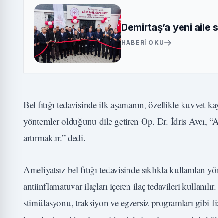
Demirtaş’a yeni aile 
HABERI OKU
Bel fıtığı tedavisinde ilk aşamanın, özellikle kuvvet ka
yöntemler olduğunu dile getiren Op. Dr. İdris Avcı, “
artırmaktır.” dedi.
Ameliyatsız bel fıtığı tedavisinde sıklıkla kullanılan y
antiinflamatuvar ilaçları içeren ilaç tedavileri kullanı
stimülasyonu, traksiyon ve egzersiz programları gibi f