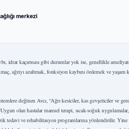
sağlığı merkezi
ybı, idrar kaçırması gibi durumlar yok ise, genellikle ameliyat
Amaç, ağrıyı azaltmak, fonksiyon kaybını önlemek ve yaşam ka
öntemlere değinen Avcı, “Ağrı kesiciler, kas gevşeticiler ve ger
lır. Uygun olan hastalar manuel terapi, sıcak-soğuk uygulamalar,
izik tedavi ve rehabilitasyon programlarına yönlendirilir. Yin