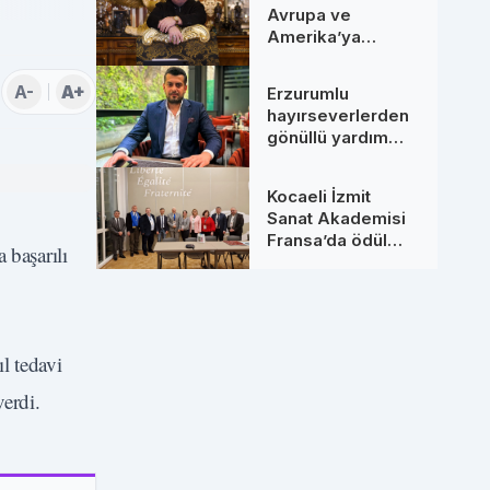
Avrupa ve
Amerika’ya
Uzanan Dev
Hamleler: Yeni
A-
A+
Erzurumlu
Ortaklarıyla
hayırseverlerden
Zirveye Çıkıyor
gönüllü yardım
seferberliği
Kocaeli İzmit
Sanat Akademisi
Fransa’da ödül
 başarılı
aldı
l tedavi
verdi.