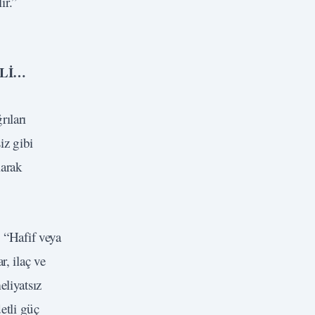
ir.”
İLİ…
ıları
iz gibi
larak
 “Hafif veya
r, ilaç ve
eliyatsız
etli güç