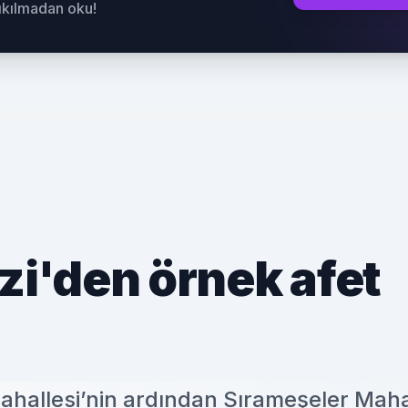
sıkılmadan oku!
i'den örnek afet
ahallesi’nin ardından Sırameşeler Maha