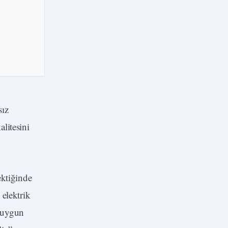
sız
litesini
ektiğinde
 elektrik
e uygun