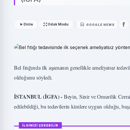
Dinle
Odak Modu
GOOGLE NEWS
Bel fıtığında ilk aşamanın genellikle ameliyatsız teda
olduğunu söyledi.
İSTANBUL (İGFA) -
Beyin, Sinir ve Omurilik Cerrahı
edilebildiği, bu tedavilerin kimlere uygun olduğu, başar
İLGİNİZİ ÇEKEBİLİR