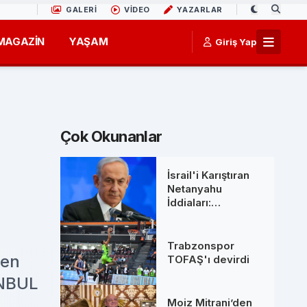
GALERİ
VİDEO
YAZARLAR
MAGAZİN
YAŞAM
Giriş Yap
Çok Okunanlar
İsrail'i Karıştıran
Netanyahu
İddiaları:
Başbakanlık
Ofisinden 'Ölüm'
Söylentilerine Net
Trabzonspor
Yanıt
ten
TOFAŞ'ı devirdi
ANBUL
Moiz Mitrani’den