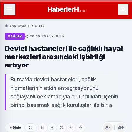
Haberler
H
.com
Ana Sayfa
SAĞLIK
SAĞLIK
20.09.2025 - 18:55
Devlet hastaneleri ile sağlıklı hayat
merkezleri arasındaki işbirliği
artıyor
Bursa’da devlet hastaneleri, sağlık
hizmetlerinin etkin entegrasyonunu
sağlayabilmek amacıyla bulundukları ilçenin
birinci basamak sağlık kuruluşları ile bir a
A-
A+
Dinle