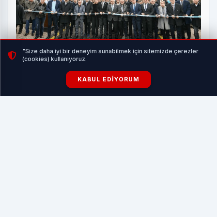
"Size daha iyi bir deneyim sunabilmek için sitemizde çerezler
(cookies) kullanıyoruz.
Balıkesir’den sokak hayvanlarına sıcak yuva
KABUL EDIYORUM
HABERI OKU
Muğla’nın Ata Tohumları Türkiye’nin Dört Bir Yanına
Dağıtılıyor
Verimli toprakları ile Türkiye’nin önemli tarım
kentlerinden biri olan Muğla’da üreticilere ve tarımsal
üretime büyük destek veren Büyükşehir Belediyesi yerel
tohum konusunda da farkındalık yaratmaya devam ediyor.
Türkiye’nin en kapsamlı Tıbbi-Aromatik Bitkiler ve Yerel