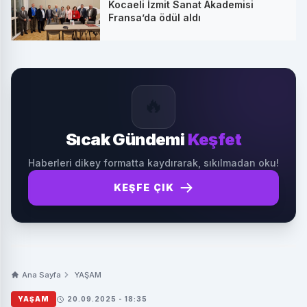
Kocaeli İzmit Sanat Akademisi
Fransa’da ödül aldı
🔥
Sıcak Gündemi
Keşfet
Haberleri dikey formatta kaydırarak, sıkılmadan oku!
KEŞFE ÇIK
Ana Sayfa
YAŞAM
YAŞAM
20.09.2025 - 18:35