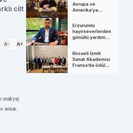
Avrupa ve
klı cilt
Amerika’ya
Uzanan Dev
Hamleler: Yeni
Erzurumlu
Ortaklarıyla
hayırseverlerden
Zirveye Çıkıyor
gönüllü yardım
seferberliği
A-
A+
Kocaeli İzmit
Sanat Akademisi
Fransa’da ödül
aldı
ve makyaj
ve sunar.