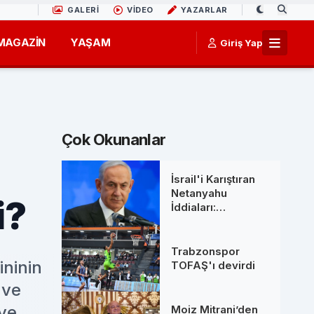
GALERİ
VİDEO
YAZARLAR
MAGAZİN
YAŞAM
Giriş Yap
Çok Okunanlar
İsrail'i Karıştıran
Netanyahu
i?
İddiaları:
Başbakanlık
Ofisinden 'Ölüm'
Söylentilerine Net
Trabzonspor
Yanıt
ininin
TOFAŞ'ı devirdi
 ve
 ve
Moiz Mitrani’den