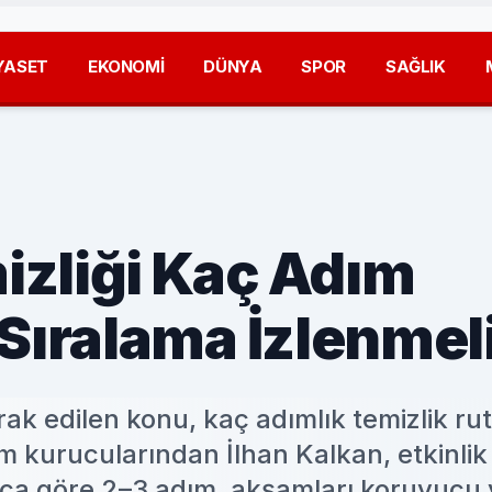
YASET
EKONOMİ
DÜNYA
SPOR
SAĞLIK
izliği Kaç Adım
 Sıralama İzlenmel
k edilen konu, kaç adımlık temizlik rut
m kurucularından İlhan Kalkan, etkinlik
iyaca göre 2–3 adım, akşamları koruyucu