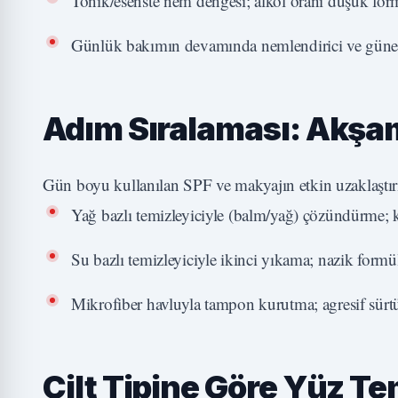
Tonik/esenste nem dengesi; alkol oranı düşük formül
Günlük bakımın devamında nemlendirici ve güneş
Adım Sıralaması: Akşam
Gün boyu kullanılan SPF ve makyajın etkin uzaklaştırıl
Yağ bazlı temizleyiciyle (balm/yağ) çözündürme; k
Su bazlı temizleyiciyle ikinci yıkama; nazik formüll
Mikrofiber havluyla tampon kurutma; agresif sü
Cilt Tipine Göre Yüz T