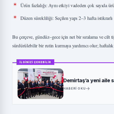
Ürün fazlalığı: Aynı etkiyi vadeden çok sayıda ür
Düzen sürekliliği: Seçilen yapı 2–3 hafta istikrarl
Bu çerçeve, gündüz–gece için net bir sıralama ve cilt 
sürdürülebilir bir rutin kurmaya yardımcı olur; haftalı
İLGİNİZİ ÇEKEBİLİR
Demirtaş’a yeni aile 
HABERI OKU