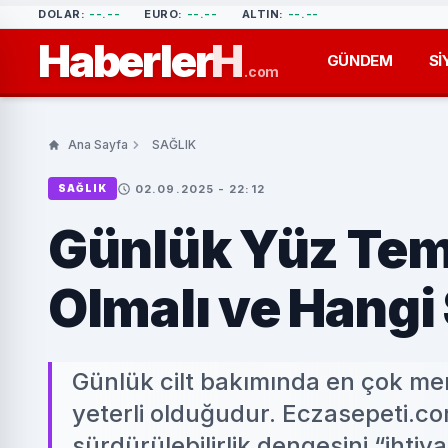
DOLAR:
--.--
EURO:
--.--
ALTIN:
--.--
Haberler
H
GÜNDEM
Sİ
.com
Ana Sayfa
SAĞLIK
02.09.2025 - 22:12
SAĞLIK
Günlük Yüz Tem
Olmalı ve Hangi
Günlük cilt bakımında en çok mera
yeterli olduğudur. Eczasepeti.co
sürdürülebilirlik dengesini “iht