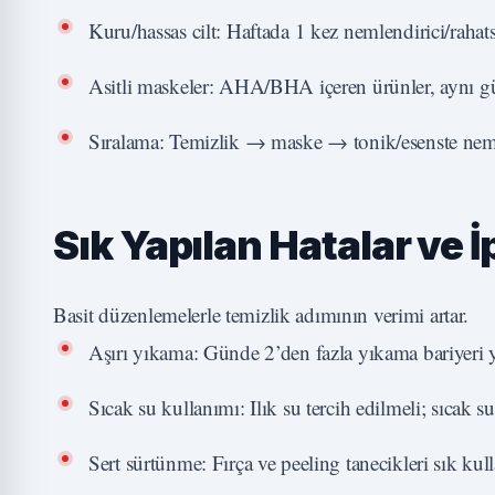
Kuru/hassas cilt: Haftada 1 kez nemlendirici/rahatsı
Asitli maskeler: AHA/BHA içeren ürünler, aynı gün 
Sıralama: Temizlik → maske → tonik/esenste nem 
Sık Yapılan Hatalar ve İ
Basit düzenlemelerle temizlik adımının verimi artar.
Aşırı yıkama: Günde 2’den fazla yıkama bariyeri y
Sıcak su kullanımı: Ilık su tercih edilmeli; sıcak su 
Sert sürtünme: Fırça ve peeling tanecikleri sık kul