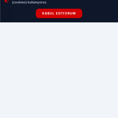
(cookies) kullanıyoruz.
KABUL EDIYORUM
Portekiz Vatandaşlık Süreçleri Ve Danışmanlık
HABERI OKU
Vice President of Huawei Digital Power, Bob He
Huawei Digital Power Başkan Yardımcısı, Bob He
konuşmasında, AI DC'lerin, AI bilgi işlem gücünün
patlayıcı büyümesinin ortasında altyapıyı "bilgi işlem
fabrikalarına" doğru ittiğini vurguladı. Şebekelerden